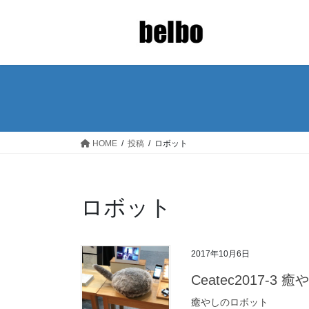
コ
ナ
ン
ビ
テ
ゲ
ン
ー
ツ
シ
へ
ョ
ス
ン
キ
に
ッ
移
HOME
投稿
ロボット
プ
動
ロボット
2017年10月6日
Ceatec2017-3
癒やしのロボット