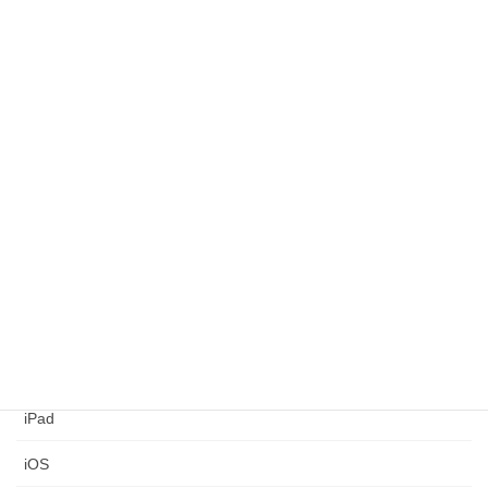
コロナ
メンテナンス
FA
3Dプリンター
治具
FileMaker
ネットワーク構築
コンピュータ
シアター
iPad
iOS